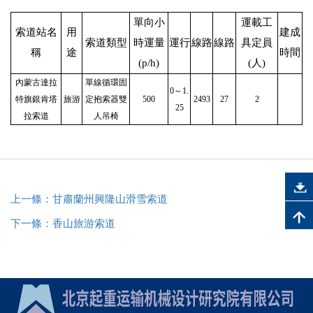
單向小
運載工
索道站名
用
建成
索道類型
時運量
運行
線路
線路
具定員
稱
途
時間
(p/h)
(人)
內蒙古達拉
單線循環固
0～1.
特旗銀肯塔
旅游
定抱索器雙
500
2493
27
2
25
拉索道
人吊椅
上一條：甘肅蘭州興隆山滑雪索道
下一條：香山旅游索道