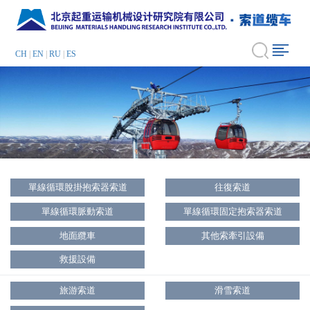
CH
|
EN
|
RU
|
ES
單線循環脫掛抱索器索道
往復索道
單線循環脈動索道
單線循環固定抱索器索道
地面纜車
其他索牽引設備
救援設備
旅游索道
滑雪索道