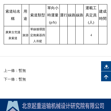
單向小
運載工
索道站名
用
建成
索道類型
時運量
運行
線路
線路
具定員
稱
途
時間
(p/h)
(人)
單線循環固
廣東古兜溫
旅游
定抱索器四
4
泉索道
人吊籃
上一條：暫無
下一條：暫無