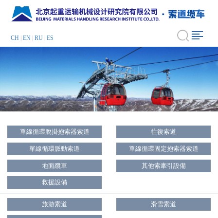
CH
|
EN
|
RU
|
ES
單線循環脫掛抱索器索道
往復索道
單線循環脈動索道
單線循環固定抱索器索道
地面纜車
其他索牽引設備
救援設備
旅游索道
滑雪索道