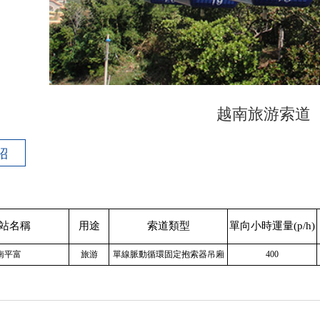
越南旅游索道
紹
站名稱
用途
索道類型
單向小時運量(p/h)
南平富
旅游
單線脈動循環固定抱索器吊廂
400