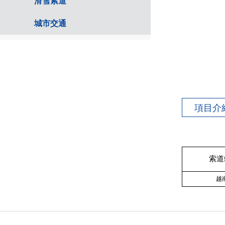
滑雪索道
城市交通
項目介
索道
越