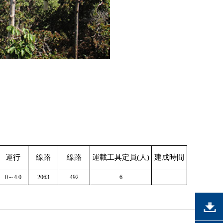
運行
線路
線路
運載工具定員(人)
建成時間
0～4.0
2063
492
6