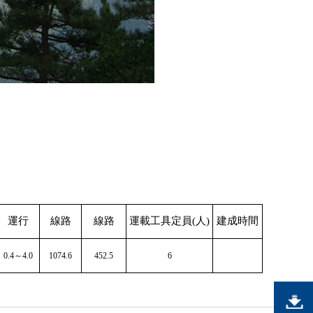
運行
線路
線路
運載工具定員(人)
建成時間
0.4～4.0
1074.6
452.5
6