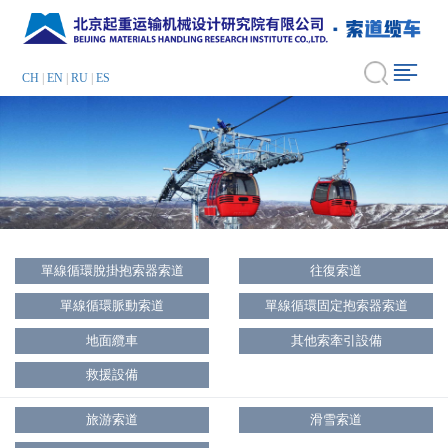
CH
|
EN
|
RU
|
ES
單線循環脫掛抱索器索道
往復索道
單線循環脈動索道
單線循環固定抱索器索道
地面纜車
其他索牽引設備
救援設備
旅游索道
滑雪索道