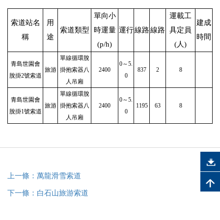
單向小
運載工
索道站名
用
建成
索道類型
時運量
運行
線路
線路
具定員
稱
途
時間
(p/h)
(人)
單線循環脫
青島世園會
0～5.
旅游
掛抱索器八
2400
837
2
8
脫掛2號索道
0
人吊廂
單線循環脫
青島世園會
0～5.
旅游
掛抱索器八
2400
1195
63
8
脫掛1號索道
0
人吊廂
上一條：萬龍滑雪索道
下一條：白石山旅游索道