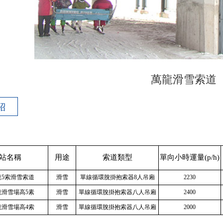
萬龍滑雪索道
紹
站名稱
用途
索道類型
單向小時運量(p/h)
5索滑雪索道
滑雪
單線循環脫掛抱索器8人吊廂
2230
滑雪場高5素
滑雪
單線循環脫掛抱索器八人吊廂
2400
滑雪場高4索
滑雪
單線循環脫掛抱索器八人吊廂
2000