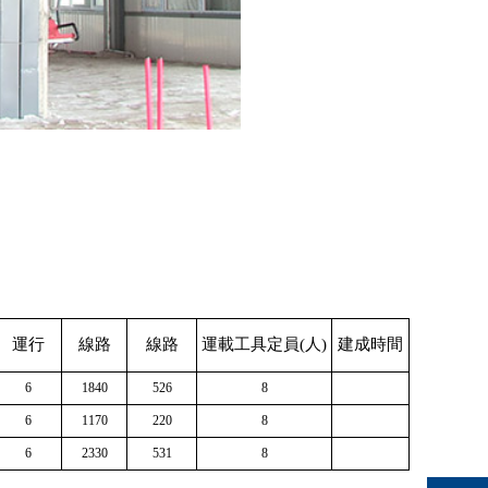
運行
線路
線路
運載工具定員(人)
建成時間
6
1840
526
8
6
1170
220
8
6
2330
531
8