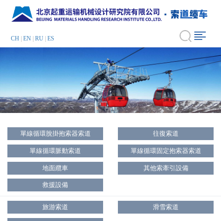
CH
|
EN
|
RU
|
ES
單線循環脫掛抱索器索道
往復索道
單線循環脈動索道
單線循環固定抱索器索道
地面纜車
其他索牽引設備
救援設備
旅游索道
滑雪索道