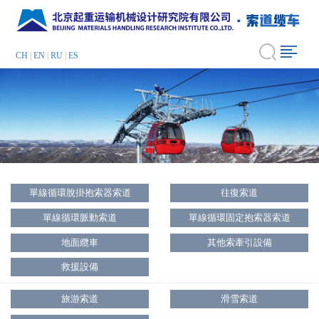
CH
|
EN
|
RU
|
ES
單線循環脫掛抱索器索道
往復索道
單線循環脈動索道
單線循環固定抱索器索道
地面纜車
其他索牽引設備
救援設備
旅游索道
滑雪索道