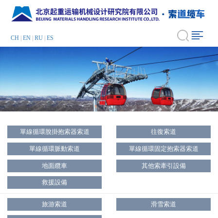
CH
|
EN
|
RU
|
ES
單線循環脫掛抱索器索道
往復索道
單線循環脈動索道
單線循環固定抱索器索道
地面纜車
其他索牽引設備
救援設備
旅游索道
滑雪索道