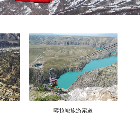
喀拉峻旅游索道