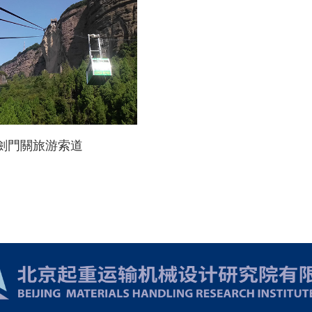
劍門關旅游索道