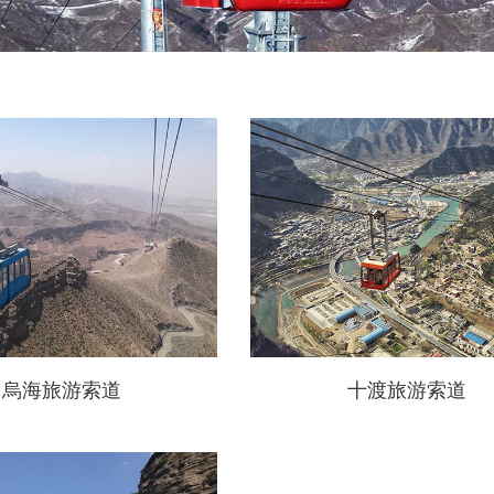
烏海旅游索道
十渡旅游索道