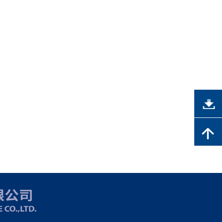
下載
返回頂部