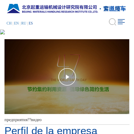
CH
|
EN
|
RU
|
ES
предприятия??видео
Perfil de la empresa